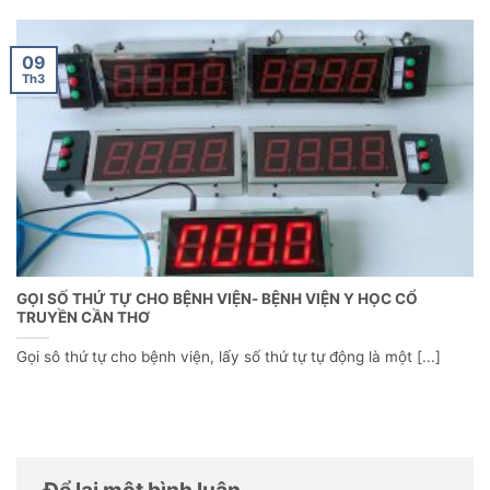
09
Th3
GỌI SỐ THỨ TỰ CHO BỆNH VIỆN- BỆNH VIỆN Y HỌC CỔ
TRUYỀN CẦN THƠ
Gọi sô thứ tự cho bệnh viện, lấy số thứ tự tự động là một [...]
Để lại một bình luận