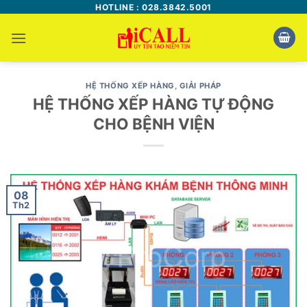
Bỏ
HOTLINE : 028.3842.5001
qua
nội
dung
HỆ THỐNG XẾP HÀNG
,
GIẢI PHÁP
HỆ THỐNG XẾP HÀNG TỰ ĐỘNG
CHO BỆNH VIỆN
08
Th2