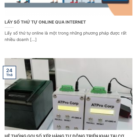
LẤY SỐ THỨ TỰ ONLINE QUA INTERNET
Lấy số thứ tự online là một trong những phương pháp được rất
nhiều doanh [...]
24
Th8
HỆ THỐNG GỌI SỐ XẾP HÀNG TỰ ĐỘNG TRIỂN KHAI TẠI CƠ