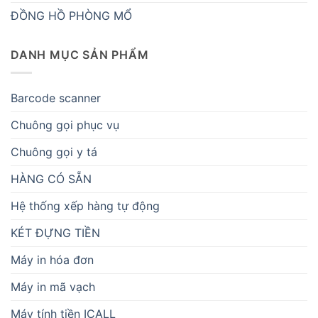
ĐỒNG HỒ PHÒNG MỔ
DANH MỤC SẢN PHẨM
Barcode scanner
Chuông gọi phục vụ
Chuông gọi y tá
HÀNG CÓ SẴN
Hệ thống xếp hàng tự động
KÉT ĐỰNG TIỀN
Máy in hóa đơn
Máy in mã vạch
Máy tính tiền ICALL