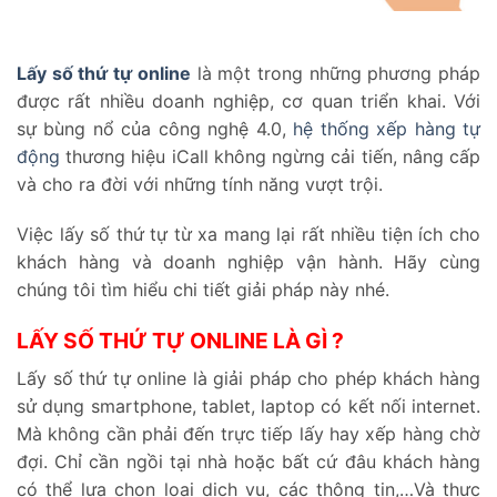
Lấy số thứ tự online
là một trong những phương pháp
được rất nhiều doanh nghiệp, cơ quan triển khai. Với
sự bùng nổ của công nghệ 4.0,
hệ thống xếp hàng tự
động
thương hiệu iCall không ngừng cải tiến, nâng cấp
và cho ra đời với những tính năng vượt trội.
Việc lấy số thứ tự từ xa mang lại rất nhiều tiện ích cho
khách hàng và doanh nghiệp vận hành. Hãy cùng
chúng tôi tìm hiểu chi tiết giải pháp này nhé.
LẤY SỐ THỨ TỰ ONLINE LÀ GÌ ?
Lấy số thứ tự online là giải pháp cho phép khách hàng
sử dụng smartphone, tablet, laptop có kết nối internet.
Mà không cần phải đến trực tiếp lấy hay xếp hàng chờ
đợi. Chỉ cần ngồi tại nhà hoặc bất cứ đâu khách hàng
có thể lựa chọn loại dịch vụ, các thông tin,…Và thực