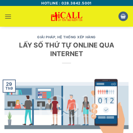
Bỏ
HOTLINE : 028.3842.5001
qua
nội
dung
GIẢI PHÁP
,
HỆ THỐNG XẾP HÀNG
LẤY SỐ THỨ TỰ ONLINE QUA
INTERNET
29
Th9