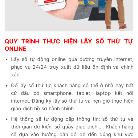
QUY TRÌNH THỰC HIỆN LẤY SỐ THỨ TỰ
ONLINE
Lấy số tự động online qua đường truyền internet,
phục vụ 24/24 truy xuất dữ liệu ổn định và chính
xác.
Để lấy số thứ tự, khách hàng có thể ở nhà hay bất
cứ đâu có smartphone, tablet, laptop kết nối
internet. Đăng ký lấy số thứ tự và hẹn giờ thực hiện
giao dịch hồ sơ hành chính.
Hệ thống sẽ tự động cấp thông tin: số thứ tự và
thời gian dự kiến, số quầy giao dịch,…. Khách hàng
sẽ dựa vào hướng dẫn đó để đến đúng khu vực