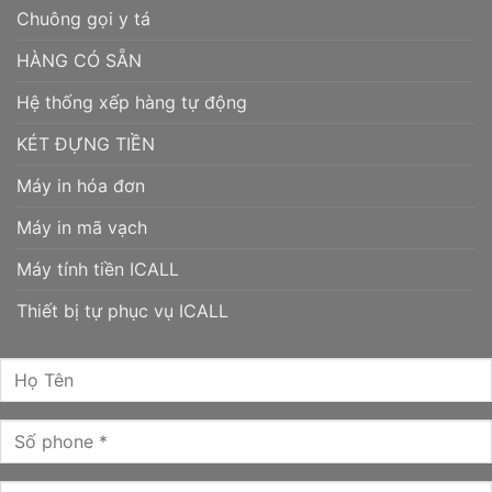
Chuông gọi y tá
HÀNG CÓ SẴN
Hệ thống xếp hàng tự động
KÉT ĐỰNG TIỀN
Máy in hóa đơn
Máy in mã vạch
Máy tính tiền ICALL
Thiết bị tự phục vụ ICALL