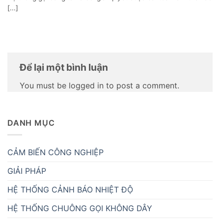
[...]
Để lại một bình luận
You must be logged in to post a comment.
DANH MỤC
CẢM BIẾN CÔNG NGHIỆP
GIẢI PHÁP
HỆ THỐNG CẢNH BÁO NHIỆT ĐỘ
HỆ THỐNG CHUÔNG GỌI KHÔNG DÂY