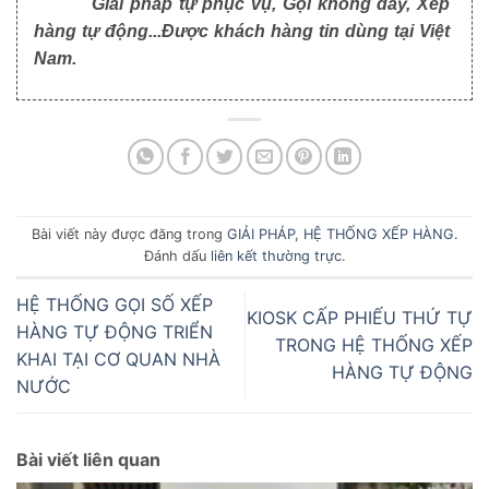
Giải pháp tự phục vụ, Gọi không dây, Xếp
hàng tự động...Được khách hàng tin dùng tại Việt
Nam.
Bài viết này được đăng trong
GIẢI PHÁP
,
HỆ THỐNG XẾP HÀNG
.
Đánh dấu
liên kết thường trực
.
HỆ THỐNG GỌI SỐ XẾP
KIOSK CẤP PHIẾU THỨ TỰ
HÀNG TỰ ĐỘNG TRIỂN
TRONG HỆ THỐNG XẾP
KHAI TẠI CƠ QUAN NHÀ
HÀNG TỰ ĐỘNG
NƯỚC
Bài viết liên quan