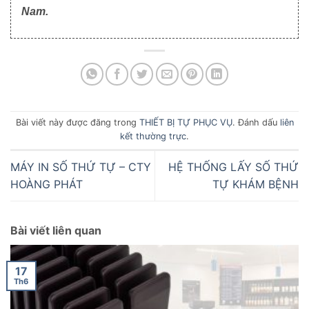
Nam.
Bài viết này được đăng trong
THIẾT BỊ TỰ PHỤC VỤ
. Đánh dấu
liên
kết thường trực
.
MÁY IN SỐ THỨ TỰ – CTY
HỆ THỐNG LẤY SỐ THỨ
HOÀNG PHÁT
TỰ KHÁM BỆNH
Bài viết liên quan
17
Th6