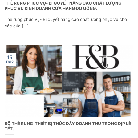
THẺ RUNG PHỤC VỤ- BÍ QUYẾT NÂNG CAO CHẤT LƯỢNG
PHỤC VỤ KINH DOANH CỬA HÀNG ĐỒ UỐNG.
Thẻ rung phục vụ- Bí quyết nâng cao chất lượng phục vụ cho
các cửa [...]
15
Th12
BỘ THẺ RUNG-THIẾT BỊ THÚC ĐẨY DOANH THU TRONG DỊP LỄ
TẾT.