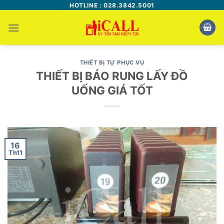
Bỏ
HOTLINE : 028.3842.5001
qua
nội
dung
THIẾT BỊ TỰ PHỤC VỤ
THIẾT BỊ BÁO RUNG LẤY ĐỒ
UỐNG GIÁ TỐT
16
Th11