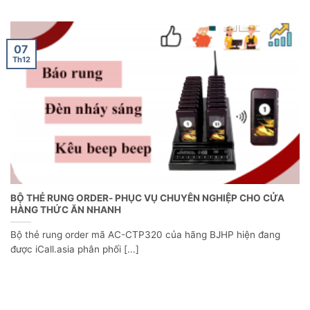
07
Th12
BỘ THẺ RUNG ORDER- PHỤC VỤ CHUYÊN NGHIỆP CHO CỬA
HÀNG THỨC ĂN NHANH
Bộ thẻ rung order mã AC-CTP320 của hãng BJHP hiện đang
được iCall.asia phân phối [...]