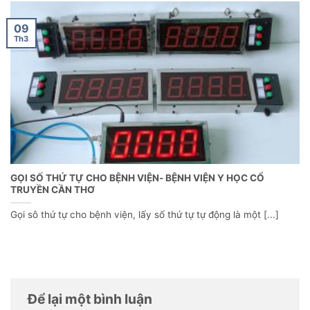
09
Th3
GỌI SỐ THỨ TỰ CHO BỆNH VIỆN- BỆNH VIỆN Y HỌC CỔ
TRUYỀN CẦN THƠ
Gọi sô thứ tự cho bệnh viện, lấy số thứ tự tự động là một [...]
Để lại một bình luận