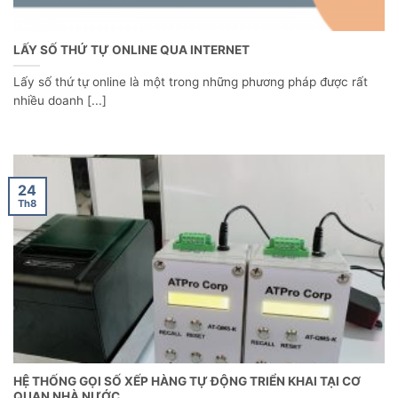
LẤY SỐ THỨ TỰ ONLINE QUA INTERNET
Lấy số thứ tự online là một trong những phương pháp được rất
nhiều doanh [...]
24
Th8
HỆ THỐNG GỌI SỐ XẾP HÀNG TỰ ĐỘNG TRIỂN KHAI TẠI CƠ
QUAN NHÀ NƯỚC