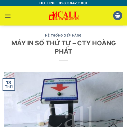
Bỏ
HOTLINE : 028.3842.5001
qua
nội
dung
HỆ THỐNG XẾP HÀNG
MÁY IN SỐ THỨ TỰ – CTY HOÀNG
PHÁT
13
Th11