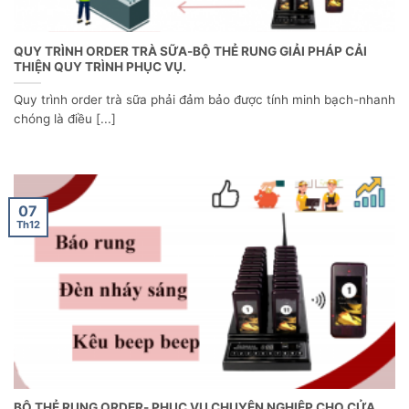
QUY TRÌNH ORDER TRÀ SỮA-BỘ THẺ RUNG GIẢI PHÁP CẢI
THIỆN QUY TRÌNH PHỤC VỤ.
Quy trình order trà sữa phải đảm bảo được tính minh bạch-nhanh
chóng là điều [...]
07
Th12
BỘ THẺ RUNG ORDER- PHỤC VỤ CHUYÊN NGHIỆP CHO CỬA