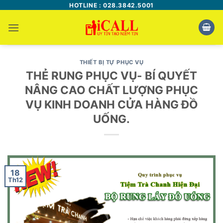
Bỏ
HOTLINE : 028.3842.5001
qua
nội
dung
THIẾT BỊ TỰ PHỤC VỤ
THẺ RUNG PHỤC VỤ- BÍ QUYẾT
NÂNG CAO CHẤT LƯỢNG PHỤC
VỤ KINH DOANH CỬA HÀNG ĐỒ
UỐNG.
18
Th12