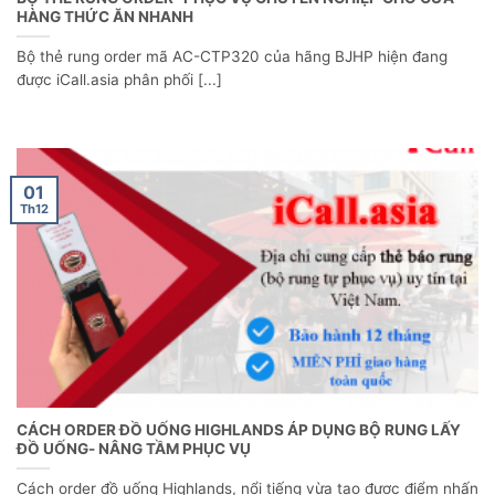
HÀNG THỨC ĂN NHANH
Bộ thẻ rung order mã AC-CTP320 của hãng BJHP hiện đang
được iCall.asia phân phối [...]
01
Th12
CÁCH ORDER ĐỒ UỐNG HIGHLANDS ÁP DỤNG BỘ RUNG LẤY
ĐỒ UỐNG- NÂNG TẦM PHỤC VỤ
Cách order đồ uống Highlands, nổi tiếng vừa tạo được điểm nhấn