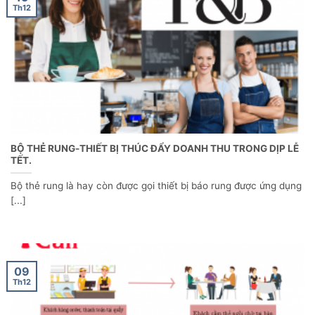
Th12
BỘ THẺ RUNG-THIẾT BỊ THÚC ĐẨY DOANH THU TRONG DỊP LỄ
TẾT.
Bộ thẻ rung là hay còn được gọi thiết bị báo rung được ứng dụng
[...]
09
Th12