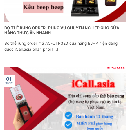
BỘ THẺ RUNG ORDER- PHỤC VỤ CHUYÊN NGHIỆP CHO CỬA
HÀNG THỨC ĂN NHANH
Bộ thẻ rung order mã AC-CTP320 của hãng BJHP hiện đang
được iCall.asia phân phối [...]
01
Th12