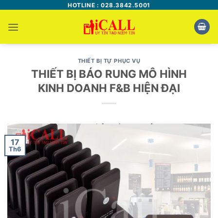
Bỏ
HOTLINE : 028.3842.5001
qua
nội
dung
THIẾT BỊ TỰ PHỤC VỤ
THIẾT BỊ BÁO RUNG MÔ HÌNH
KINH DOANH F&B HIỆN ĐẠI
17
Th6