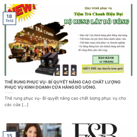
18
Th12
THẺ RUNG PHỤC VỤ- BÍ QUYẾT NÂNG CAO CHẤT LƯỢNG
PHỤC VỤ KINH DOANH CỬA HÀNG ĐỒ UỐNG.
Thẻ rung phục vụ- Bí quyết nâng cao chất lượng phục vụ cho
các cửa [...]
15