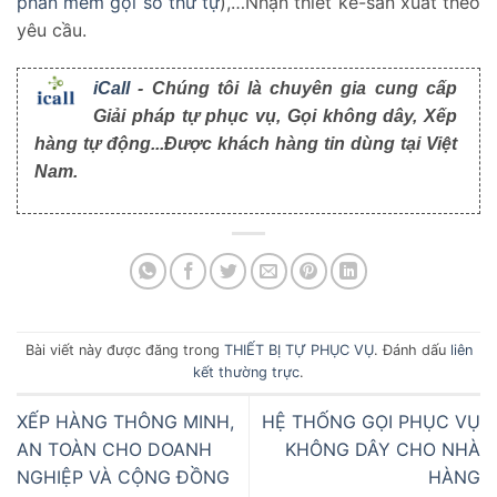
phần mềm gọi số thứ tự
),…Nhận thiết kế-sản xuất theo
yêu cầu.
iCall
- Chúng tôi là chuyên gia cung cấp
Giải pháp tự phục vụ, Gọi không dây, Xếp
hàng tự động...Được khách hàng tin dùng tại Việt
Nam.
Bài viết này được đăng trong
THIẾT BỊ TỰ PHỤC VỤ
. Đánh dấu
liên
kết thường trực
.
XẾP HÀNG THÔNG MINH,
HỆ THỐNG GỌI PHỤC VỤ
AN TOÀN CHO DOANH
KHÔNG DÂY CHO NHÀ
NGHIỆP VÀ CỘNG ĐỒNG
HÀNG