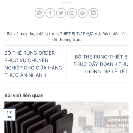
Bài viết này được đăng trong
THIẾT BỊ TỰ PHỤC VỤ
. Đánh dấu
liên
kết thường trực
.
BỘ THẺ RUNG ORDER-
BỘ THẺ RUNG-THIẾT BỊ
PHỤC VỤ CHUYÊN
THÚC ĐẨY DOANH THU
NGHIỆP CHO CỬA HÀNG
TRONG DỊP LỄ TẾT.
THỨC ĂN NHANH
Bài viết liên quan
17
Th6