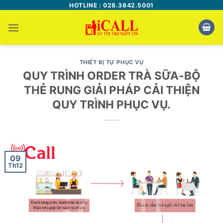
Bỏ
HOTLINE : 028.3842.5001
qua
nội
dung
THIẾT BỊ TỰ PHỤC VỤ
QUY TRÌNH ORDER TRÀ SỮA-BỘ
THẺ RUNG GIẢI PHÁP CẢI THIỆN
QUY TRÌNH PHỤC VỤ.
09
Th12