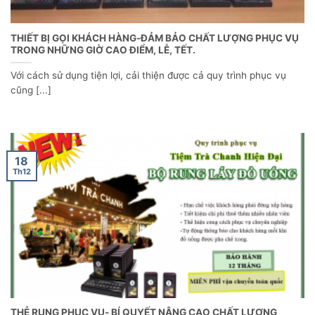
THIẾT BỊ GỌI KHÁCH HÀNG-ĐẢM BẢO CHẤT LƯỢNG PHỤC VỤ
TRONG NHỮNG GIỜ CAO ĐIỂM, LỄ, TẾT.
Với cách sử dụng tiện lợi, cải thiện được cả quy trình phục vụ
cũng [...]
18
Th12
THẺ RUNG PHỤC VỤ- BÍ QUYẾT NÂNG CAO CHẤT LƯỢNG