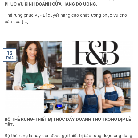
PHỤC VỤ KINH DOANH CỬA HÀNG ĐỒ UỐNG.
Thẻ rung phục vụ- Bí quyết nâng cao chất lượng phục vụ cho
các cửa [...]
15
Th12
BỘ THẺ RUNG-THIẾT BỊ THÚC ĐẨY DOANH THU TRONG DỊP LỄ
TẾT.
Bộ thẻ rung là hay còn được gọi thiết bị báo rung được ứng dụng