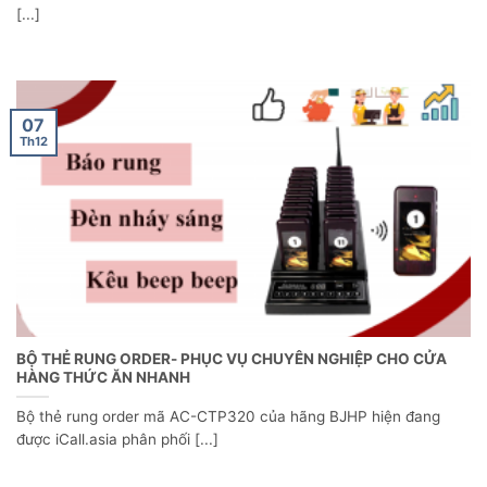
[...]
07
Th12
BỘ THẺ RUNG ORDER- PHỤC VỤ CHUYÊN NGHIỆP CHO CỬA
HÀNG THỨC ĂN NHANH
Bộ thẻ rung order mã AC-CTP320 của hãng BJHP hiện đang
được iCall.asia phân phối [...]