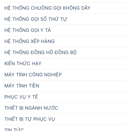
HỆ THỐNG CHUÔNG GỌI KHÔNG DÂY
HỆ THỐNG GỌI SỐ THỨ TỰ
HỆ THỐNG GỌI Y TÁ
HỆ THỐNG XẾP HÀNG
HỆ THỐNG ĐỒNG HỒ ĐỒNG BỘ
KIẾN THỨC HAY
MÁY TÍNH CÔNG NGHIỆP
MÁY TÍNH TIỀN
PHỤC VỤ Y TẾ
THIẾT BỊ NGÀNH NƯỚC
THIẾT BỊ TỰ PHỤC VỤ
TIN TỨC