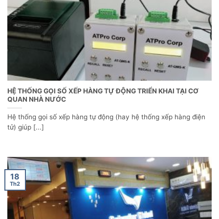
HỆ THỐNG GỌI SỐ XẾP HÀNG TỰ ĐỘNG TRIỂN KHAI TẠI CƠ
QUAN NHÀ NƯỚC
Hệ thống gọi số xếp hàng tự động (hay hệ thống xếp hàng điện
tử) giúp [...]
18
Th2