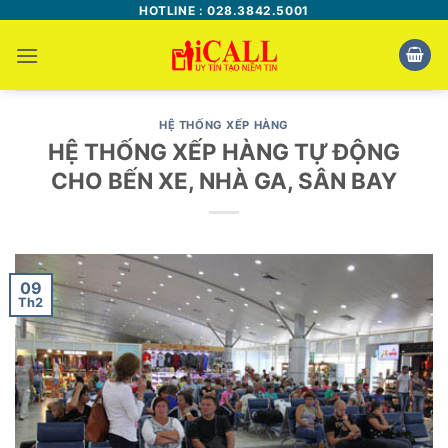
Bỏ
HOTLINE : 028.3842.5001
qua
nội
dung
HỆ THỐNG XẾP HÀNG
HỆ THỐNG XẾP HÀNG TỰ ĐỘNG
CHO BẾN XE, NHÀ GA, SÂN BAY
09
Th2