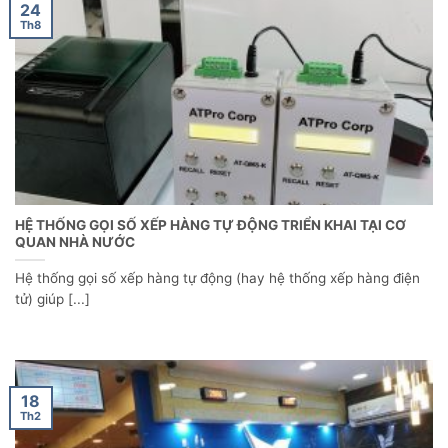
24
Th8
HỆ THỐNG GỌI SỐ XẾP HÀNG TỰ ĐỘNG TRIỂN KHAI TẠI CƠ
QUAN NHÀ NƯỚC
Hệ thống gọi số xếp hàng tự động (hay hệ thống xếp hàng điện
tử) giúp [...]
18
Th2