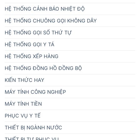
HỆ THỐNG CẢNH BÁO NHIỆT ĐỘ
HỆ THỐNG CHUÔNG GỌI KHÔNG DÂY
HỆ THỐNG GỌI SỐ THỨ TỰ
HỆ THỐNG GỌI Y TÁ
HỆ THỐNG XẾP HÀNG
HỆ THỐNG ĐỒNG HỒ ĐỒNG BỘ
KIẾN THỨC HAY
MÁY TÍNH CÔNG NGHIỆP
MÁY TÍNH TIỀN
PHỤC VỤ Y TẾ
THIẾT BỊ NGÀNH NƯỚC
THIẾT BỊ TỰ PHỤC VỤ