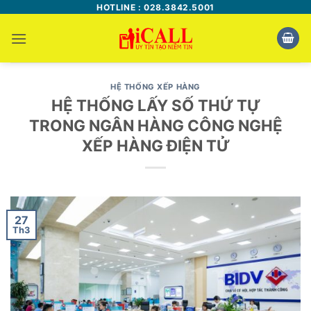
Bỏ
HOTLINE : 028.3842.5001
qua
nội
dung
HỆ THỐNG XẾP HÀNG
HỆ THỐNG LẤY SỐ THỨ TỰ
TRONG NGÂN HÀNG CÔNG NGHỆ
XẾP HÀNG ĐIỆN TỬ
27
Th3