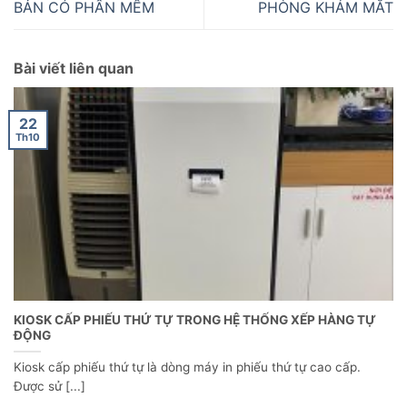
BẢN CÓ PHẦN MỀM
PHÒNG KHÁM MẮT
Bài viết liên quan
22
Th10
KIOSK CẤP PHIẾU THỨ TỰ TRONG HỆ THỐNG XẾP HÀNG TỰ
ĐỘNG
Kiosk cấp phiếu thứ tự là dòng máy in phiếu thứ tự cao cấp.
Được sử [...]