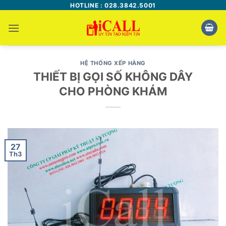
Bỏ
HOTLINE : 028.3842.5001
qua
nội
dung
HỆ THỐNG XẾP HÀNG
THIẾT BỊ GỌI SỐ KHÔNG DÂY
CHO PHÒNG KHÁM
27
Th3