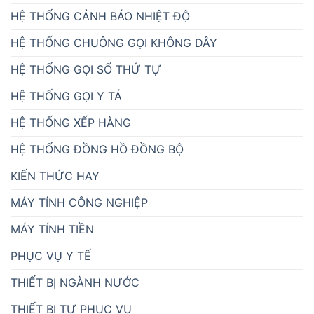
HỆ THỐNG CẢNH BÁO NHIỆT ĐỘ
HỆ THỐNG CHUÔNG GỌI KHÔNG DÂY
HỆ THỐNG GỌI SỐ THỨ TỰ
HỆ THỐNG GỌI Y TÁ
HỆ THỐNG XẾP HÀNG
HỆ THỐNG ĐỒNG HỒ ĐỒNG BỘ
KIẾN THỨC HAY
MÁY TÍNH CÔNG NGHIỆP
MÁY TÍNH TIỀN
PHỤC VỤ Y TẾ
THIẾT BỊ NGÀNH NƯỚC
THIẾT BỊ TỰ PHỤC VỤ