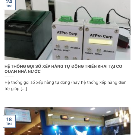
24
Th8
HỆ THỐNG GỌI SỐ XẾP HÀNG TỰ ĐỘNG TRIỂN KHAI TẠI CƠ
QUAN NHÀ NƯỚC
Hệ thống gọi số xếp hàng tự động (hay hệ thống xếp hàng điện
tử) giúp [...]
18
Th2