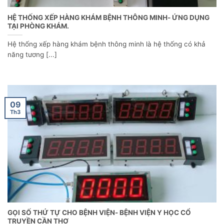
HỆ THỐNG XẾP HÀNG KHÁM BỆNH THÔNG MINH- ỨNG DỤNG
TẠI PHÒNG KHÁM.
Hệ thống xếp hàng khám bệnh thông minh là hệ thống có khả
năng tương [...]
09
Th3
GỌI SỐ THỨ TỰ CHO BỆNH VIỆN- BỆNH VIỆN Y HỌC CỔ
TRUYỀN CẦN THƠ