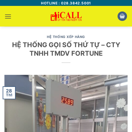
Bỏ
HOTLINE : 028.3842.5001
qua
nội
dung
HỆ THỐNG XẾP HÀNG
HỆ THỐNG GỌI SỐ THỨ TỰ – CTY
TNHH TMDV FORTUNE
28
Th1