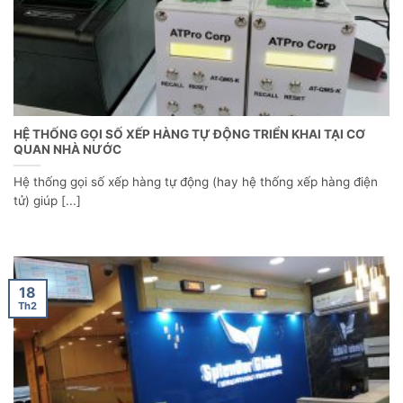
HỆ THỐNG GỌI SỐ XẾP HÀNG TỰ ĐỘNG TRIỂN KHAI TẠI CƠ
QUAN NHÀ NƯỚC
Hệ thống gọi số xếp hàng tự động (hay hệ thống xếp hàng điện
tử) giúp [...]
18
Th2