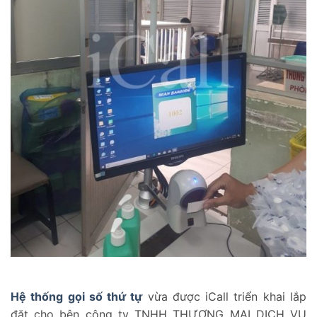
Hệ thống gọi số thứ tự
vừa được iCall triển khai lắp
đặt cho bên công ty TNHH THƯƠNG MẠI DỊCH VỤ