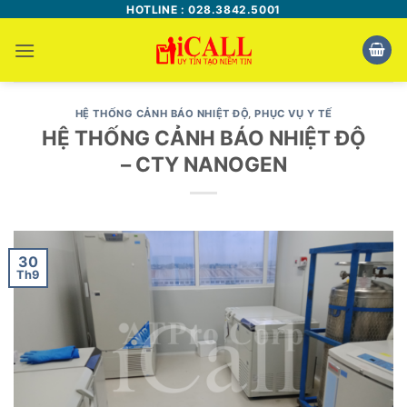
Bỏ
HOTLINE : 028.3842.5001
qua
nội
dung
HỆ THỐNG CẢNH BÁO NHIỆT ĐỘ
,
PHỤC VỤ Y TẾ
HỆ THỐNG CẢNH BÁO NHIỆT ĐỘ
– CTY NANOGEN
30
Th9