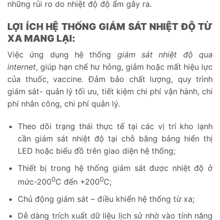
những rủi ro do nhiệt độ độ ẩm gây ra.
LỢI ÍCH HỆ THỐNG GIÁM SÁT NHIỆT ĐỘ TỪ
XA MANG LẠI:
Việc ứng dụng hệ thống
giám sát nhiệt độ qua
internet
, giúp hạn chế hư hỏng, giảm hoặc mất hiệu lực
của thuốc, vaccine. Đảm bảo chất lượng, quy trình
giám sát- quản lý tối ưu, tiết kiệm chi phí vận hành, chi
phí nhân công, chi phí quản lý.
Theo dõi trạng thái thực tế tại các vị trí kho lạnh
cần giám sát nhiệt độ tại chỗ bằng bảng hiển thị
LED hoặc biểu đồ trên giao diện hệ thống;
Thiết bị trong hệ thống giám sát được nhiệt độ ở
0
0
mức-200
C đến +200
C;
Chủ động giám sát – điều khiển hệ thống từ xa;
Dễ dàng trích xuất dữ liệu lịch sử nhờ vào tính năng