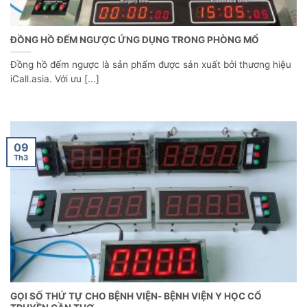
ĐỒNG HỒ ĐẾM NGƯỢC ỨNG DỤNG TRONG PHÒNG MỔ
Đồng hồ đếm ngược là sản phẩm được sản xuất bởi thương hiệu
iCall.asia. Với ưu [...]
09
Th3
GỌI SỐ THỨ TỰ CHO BỆNH VIỆN- BỆNH VIỆN Y HỌC CỔ