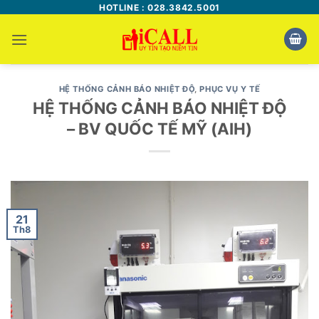
Bỏ
HOTLINE : 028.3842.5001
qua
nội
dung
HỆ THỐNG CẢNH BÁO NHIỆT ĐỘ
,
PHỤC VỤ Y TẾ
HỆ THỐNG CẢNH BÁO NHIỆT ĐỘ
– BV QUỐC TẾ MỸ (AIH)
21
Th8