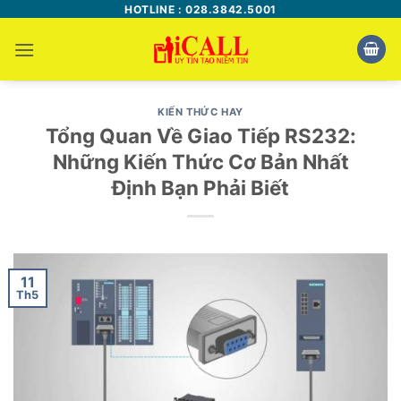
Bỏ
HOTLINE : 028.3842.5001
qua
nội
dung
KIẾN THỨC HAY
Tổng Quan Về Giao Tiếp RS232:
Những Kiến Thức Cơ Bản Nhất
Định Bạn Phải Biết
11
Th5