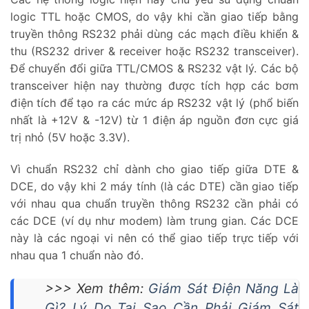
logic TTL hoặc CMOS, do vậy khi cần giao tiếp bằng
truyền thông RS232 phải dùng các mạch điều khiển &
thu (RS232 driver & receiver hoặc RS232 transceiver).
Để chuyển đổi giữa TTL/CMOS & RS232 vật lý. Các bộ
transceiver hiện nay thường được tích hợp các bơm
điện tích để tạo ra các mức áp RS232 vật lý (phổ biến
nhất là +12V & -12V) từ 1 điện áp nguồn đơn cực giá
trị nhỏ (5V hoặc 3.3V).
Vì chuẩn RS232 chỉ dành cho giao tiếp giữa DTE &
DCE, do vậy khi 2 máy tính (là các DTE) cần giao tiếp
với nhau qua chuẩn truyền thông RS232 cần phải có
các DCE (ví dụ như modem) làm trung gian. Các DCE
này là các ngoại vi nên có thể giao tiếp trực tiếp với
nhau qua 1 chuẩn nào đó.
>>> Xem thêm:
Giám Sát Điện Năng Là
Gì? Lý Do Tại Sao Cần Phải Giám Sát