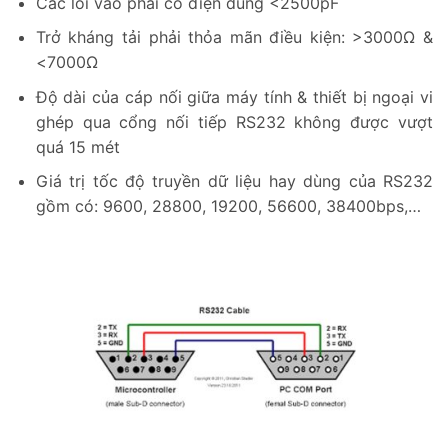
Các lối vào phải có điện dung <2500pF
Trở kháng tải phải thỏa mãn điều kiện: >3000Ω &
<7000Ω
Độ dài của cáp nối giữa máy tính & thiết bị ngoại vi
ghép qua cổng nối tiếp RS232 không được vượt
quá 15 mét
Giá trị tốc độ truyền dữ liệu hay dùng của RS232
gồm có: 9600, 28800, 19200, 56600, 38400bps,…