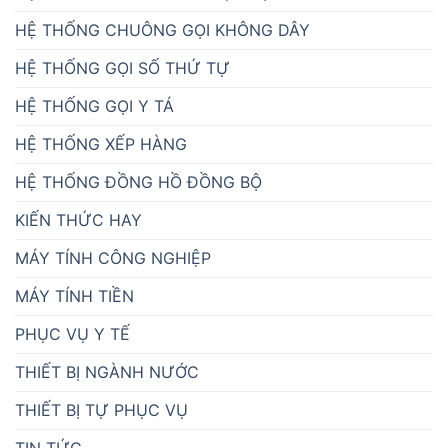
HỆ THỐNG CHUÔNG GỌI KHÔNG DÂY
HỆ THỐNG GỌI SỐ THỨ TỰ
HỆ THỐNG GỌI Y TÁ
HỆ THỐNG XẾP HÀNG
HỆ THỐNG ĐỒNG HỒ ĐỒNG BỘ
KIẾN THỨC HAY
MÁY TÍNH CÔNG NGHIỆP
MÁY TÍNH TIỀN
PHỤC VỤ Y TẾ
THIẾT BỊ NGÀNH NƯỚC
THIẾT BỊ TỰ PHỤC VỤ
TIN TỨC