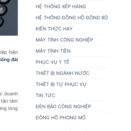
HỆ THỐNG XẾP HÀNG
HỆ THỐNG ĐỒNG HỒ ĐỒNG BỘ
KIẾN THỨC HAY
MÁY TÍNH CÔNG NGHIỆP
MÁY TÍNH TIỀN
iệp hiện
tổng đài
PHỤC VỤ Y TẾ
THIẾT BỊ NGÀNH NƯỚC
THIẾT BỊ TỰ PHỤC VỤ
ác doanh
TIN TỨC
 tận tâm
ĐÈN BÁO CÔNG NGHIỆP
ựng lòng
ĐỒNG HỒ PHÒNG MỔ