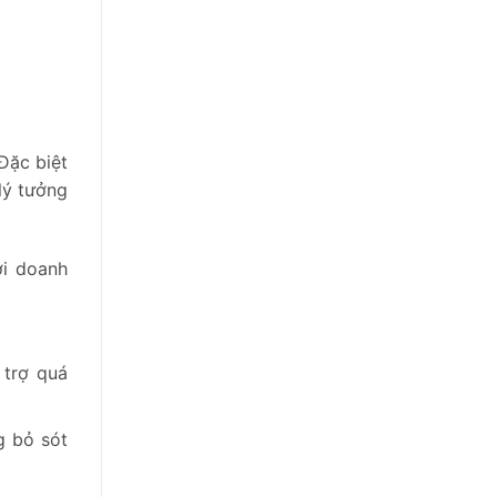
Đặc biệt
lý tưởng
ới doanh
 trợ quá
g bỏ sót