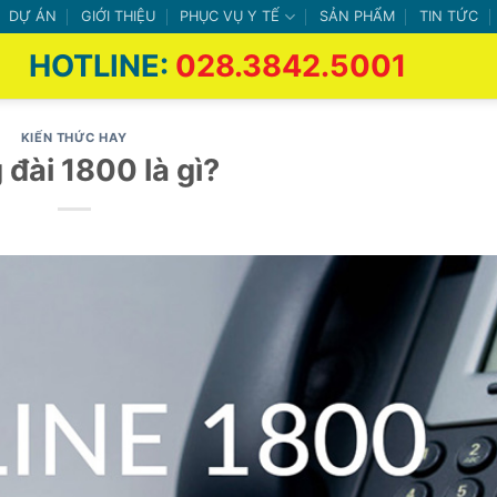
DỰ ÁN
GIỚI THIỆU
PHỤC VỤ Y TẾ
SẢN PHẨM
TIN TỨC
HOTLINE:
028.3842.5001
KIẾN THỨC HAY
 đài 1800 là gì?