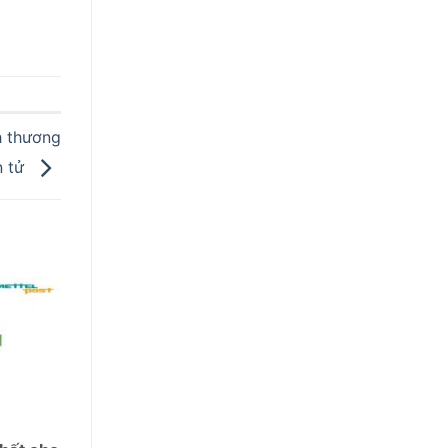
h thương
n tử