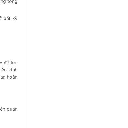
ống tổng
ở bất kỳ
y để lựa
iên kinh
bạn hoàn
iên quan