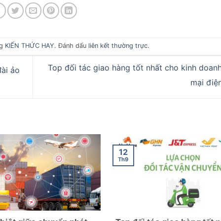
ng
KIẾN THỨC HAY
. Đánh dấu
liên kết thường trực
.
Top đối tác giao hàng tốt nhất cho kinh doan
ài ảo
mại điệ
12
Th9