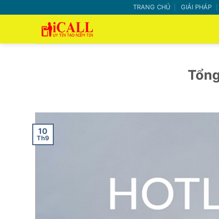
Bỏ
TRANG CHỦ
GIẢI PHÁP
qua
nội
dung
Tổng
10
Th9