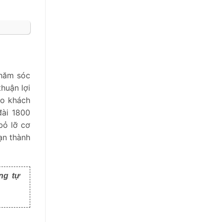
chăm sóc
huận lợi
ho khách
đài 1800
bỏ lỡ cơ
ạn thành
ng tự