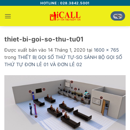
Bỏ
HOTLINE : 028.3842.5001
qua
nội
dung
thiet-bi-goi-so-thu-tu01
Được xuất bản vào
14 Tháng 1, 2020
tại
1600 × 765
trong
THIẾT BỊ GỌI SỐ THỨ TỰ-SO SÁNH BỘ GỌI SỐ
THỨ TỰ ĐƠN LẺ 01 VÀ ĐƠN LẺ 02