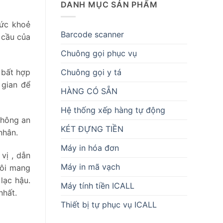
DANH MỤC SẢN PHẨM
sức khoẻ
Barcode scanner
 cầu của
Chuông gọi phục vụ
Chuông gọi y tá
 bất hợp
 gian để
HÀNG CÓ SẴN
Hệ thống xếp hàng tự động
không an
KÉT ĐỰNG TIỀN
nhân.
Máy in hóa đơn
vị , dẫn
Máy in mã vạch
tôi mang
lạc hậu.
Máy tính tiền ICALL
nhất.
Thiết bị tự phục vụ ICALL