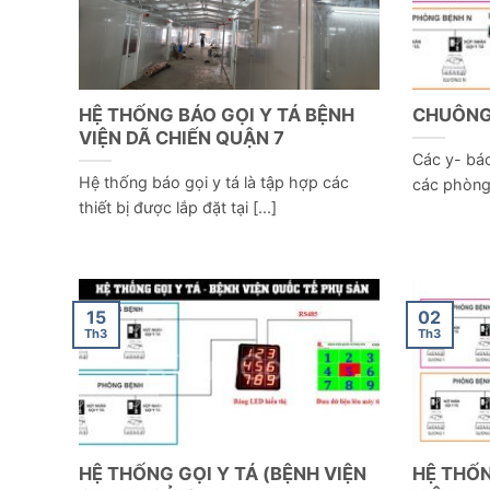
HỆ THỐNG BÁO GỌI Y TÁ BỆNH
CHUÔNG 
VIỆN DÃ CHIẾN QUẬN 7
Các y- bác
Hệ thống báo gọi y tá là tập hợp các
các phòng 
thiết bị được lắp đặt tại [...]
15
02
Th3
Th3
HỆ THỐNG GỌI Y TÁ (BỆNH VIỆN
HỆ THỐN