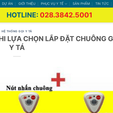
DỰ ÁN
GIỚI THIỆU
PHỤC VỤ Y TẾ
SẢN PHẨM
TIN TỨC
HOTLINE:
028.3842.5001
HỆ THỐNG GỌI Y TÁ
KHI LỰA CHỌN LẮP ĐẶT CHUÔNG G
Y TÁ