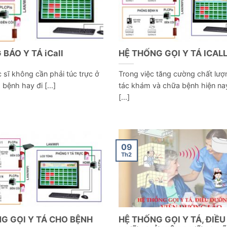
BÁO Y TÁ iCall
HỆ THỐNG GỌI Y TÁ ICAL
 sĩ không cần phải túc trực ở
Trong việc tăng cường chất lư
bệnh hay đi [...]
tác khám và chữa bệnh hiện na
[...]
09
Th2
G GỌI Y TÁ CHO BỆNH
HỆ THỐNG GỌI Y TÁ, ĐIỀU