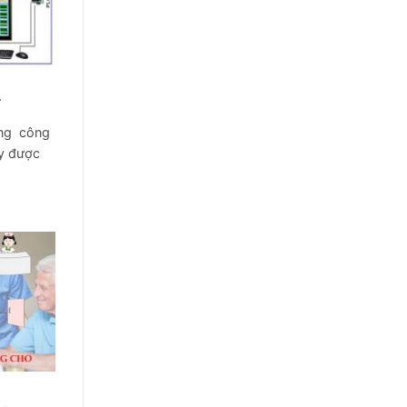
L
ợng công
y được