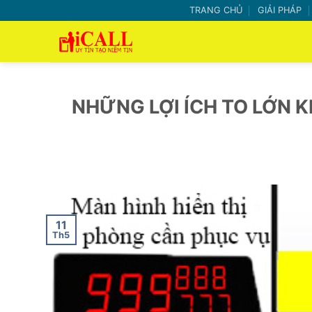
Bỏ
TRANG CHỦ
GIẢI PHÁP
qua
nội
dung
NHỮNG LỢI ÍCH TO LỚN 
11
Th5