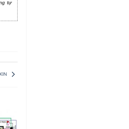
ng tự
KIN