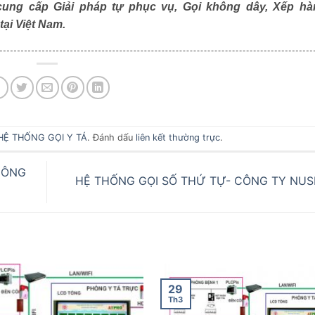
cung cấp Giải pháp tự phục vụ, Gọi không dây, Xếp hà
ại Việt Nam.
HỆ THỐNG GỌI Y TÁ
. Đánh dấu
liên kết thường trực
.
HÔNG
HỆ THỐNG GỌI SỐ THỨ TỰ- CÔNG TY NUS
29
Th3