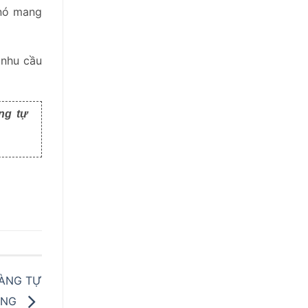
 nó mang
 nhu cầu
ng tự
HÀNG TỰ
ỘNG