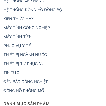
HỆ THỐNG XẾP HÀNG
HỆ THỐNG ĐỒNG HỒ ĐỒNG BỘ
KIẾN THỨC HAY
MÁY TÍNH CÔNG NGHIỆP
MÁY TÍNH TIỀN
PHỤC VỤ Y TẾ
THIẾT BỊ NGÀNH NƯỚC
THIẾT BỊ TỰ PHỤC VỤ
TIN TỨC
ĐÈN BÁO CÔNG NGHIỆP
ĐỒNG HỒ PHÒNG MỔ
DANH MỤC SẢN PHẨM