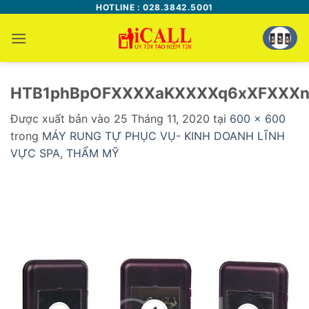
Bỏ
HOTLINE : 028.3842.5001
qua
nội
dung
HTB1phBpOFXXXXaKXXXXq6xXFXXX
Được xuất bản vào
25 Tháng 11, 2020
tại
600 × 600
trong
MÁY RUNG TỰ PHỤC VỤ- KINH DOANH LĨNH
VỰC SPA, THẨM MỸ