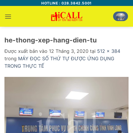
Bỏ
HOTLINE : 028.3842.5001
qua
nội
dung
he-thong-xep-hang-dien-tu
Được xuất bản vào
12 Tháng 3, 2020
tại
512 × 384
trong
MÁY ĐỌC SỐ THỨ TỰ ĐƯỢC ỨNG DỤNG
TRONG THỰC TẾ