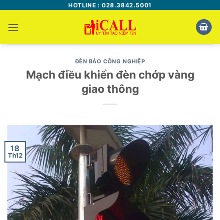
Bỏ
HOTLINE : 028.3842.5001
qua
nội
dung
ĐÈN BÁO CÔNG NGHIỆP
Mạch điều khiển đèn chớp vàng
giao thông
18
Th12