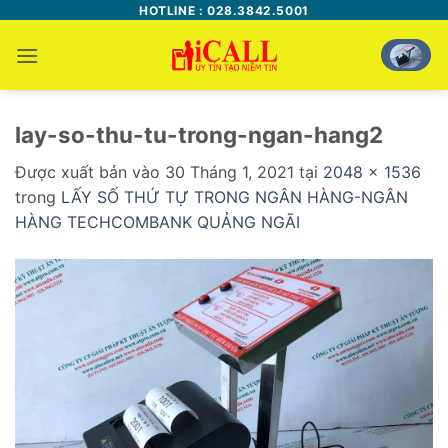
Bỏ
HOTLINE : 028.3842.5001
qua
nội
dung
lay-so-thu-tu-trong-ngan-hang2
Được xuất bản vào
30 Tháng 1, 2021
tại
2048 × 1536
trong
LẤY SỐ THỨ TỰ TRONG NGÂN HÀNG-NGÂN
HÀNG TECHCOMBANK QUẢNG NGÃI