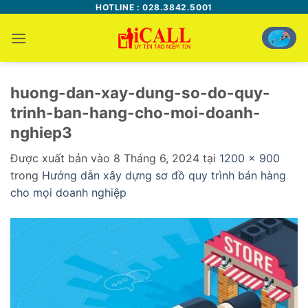
Bỏ
HOTLINE : 028.3842.5001
qua
nội
dung
huong-dan-xay-dung-so-do-quy-
trinh-ban-hang-cho-moi-doanh-
nghiep3
Được xuất bản vào
8 Tháng 6, 2024
tại
1200 × 900
trong
Hướng dẫn xây dựng sơ đồ quy trình bán hàng
cho mọi doanh nghiệp