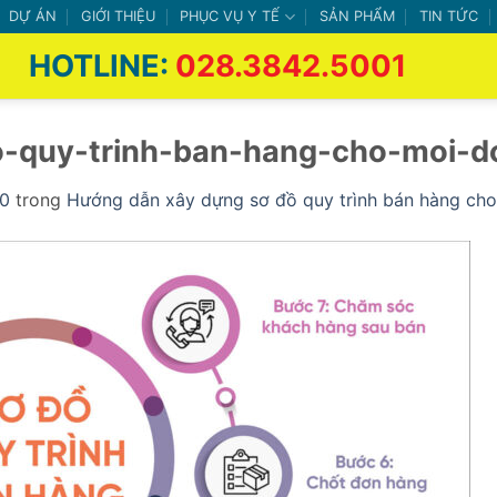
DỰ ÁN
GIỚI THIỆU
PHỤC VỤ Y TẾ
SẢN PHẨM
TIN TỨC
HOTLINE:
028.3842.5001
-quy-trinh-ban-hang-cho-moi-d
0
trong
Hướng dẫn xây dựng sơ đồ quy trình bán hàng ch