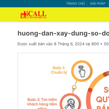
Bỏ
TRANG CHỦ
GIẢI PHÁP
qua
nội
dung
huong-dan-xay-dung-so-do
Được xuất bản vào
8 Tháng 6, 2024
tại
800 × 50