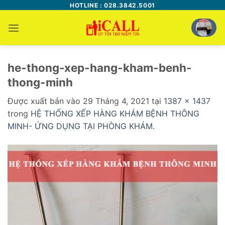
Bỏ
HOTLINE : 028.3842.5001
qua
nội
dung
he-thong-xep-hang-kham-benh-
thong-minh
Được xuất bản vào
29 Tháng 4, 2021
tại
1387 × 1437
trong
HỆ THỐNG XẾP HÀNG KHÁM BỆNH THÔNG
MINH- ỨNG DỤNG TẠI PHÒNG KHÁM.