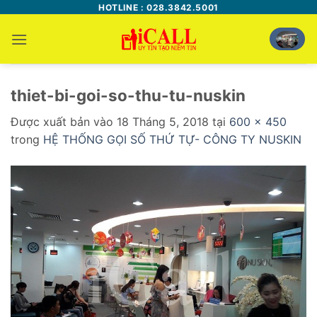
Bỏ
HOTLINE : 028.3842.5001
qua
nội
dung
thiet-bi-goi-so-thu-tu-nuskin
Được xuất bản vào
18 Tháng 5, 2018
tại
600 × 450
trong
HỆ THỐNG GỌI SỐ THỨ TỰ- CÔNG TY NUSKIN