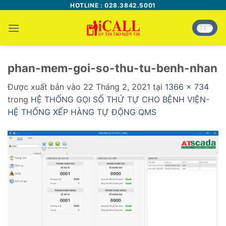
Bỏ
HOTLINE : 028.3842.5001
qua
nội
dung
phan-mem-goi-so-thu-tu-benh-nhan
Được xuất bản vào
22 Tháng 2, 2021
tại
1366 × 734
trong
HỆ THỐNG GỌI SỐ THỨ TỰ CHO BỆNH VIỆN-
HỆ THỐNG XẾP HÀNG TỰ ĐỘNG QMS