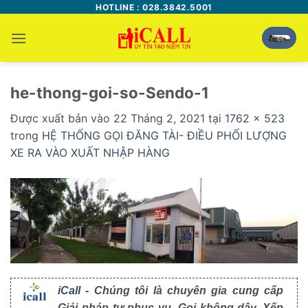
Bỏ
HOTLINE : 028.3842.5001
qua
nội
dung
he-thong-goi-so-Sendo-1
Được xuất bản vào
22 Tháng 2, 2021
tại
1762 × 523
trong
HỆ THỐNG GỌI ĐĂNG TÀI- ĐIỀU PHỐI LƯỢNG
XE RA VÀO XUẤT NHẬP HÀNG
iCall
- Chúng tôi là chuyên gia cung cấp
Giải pháp tự phục vụ, Gọi không dây, Xếp