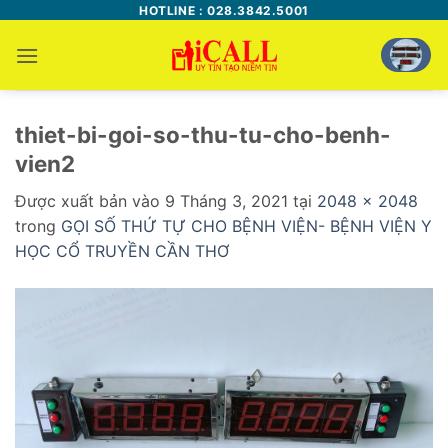
Bỏ
HOTLINE : 028.3842.5001
qua
nội
dung
thiet-bi-goi-so-thu-tu-cho-benh-
vien2
Được xuất bản vào
9 Tháng 3, 2021
tại
2048 × 2048
trong
GỌI SỐ THỨ TỰ CHO BỆNH VIỆN- BỆNH VIỆN Y
HỌC CỔ TRUYỀN CẦN THƠ