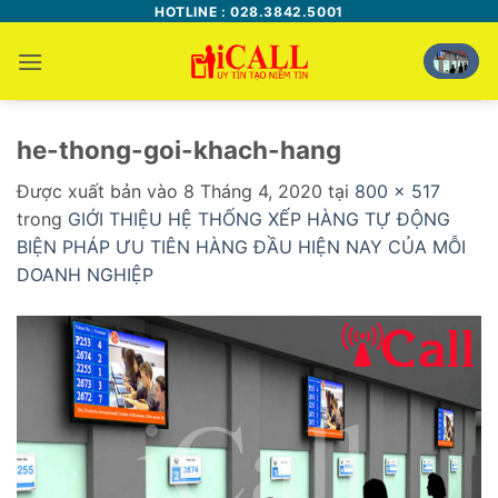
Bỏ
HOTLINE : 028.3842.5001
qua
nội
dung
he-thong-goi-khach-hang
Được xuất bản vào
8 Tháng 4, 2020
tại
800 × 517
trong
GIỚI THIỆU HỆ THỐNG XẾP HÀNG TỰ ĐỘNG
BIỆN PHÁP ƯU TIÊN HÀNG ĐẦU HIỆN NAY CỦA MỖI
DOANH NGHIỆP