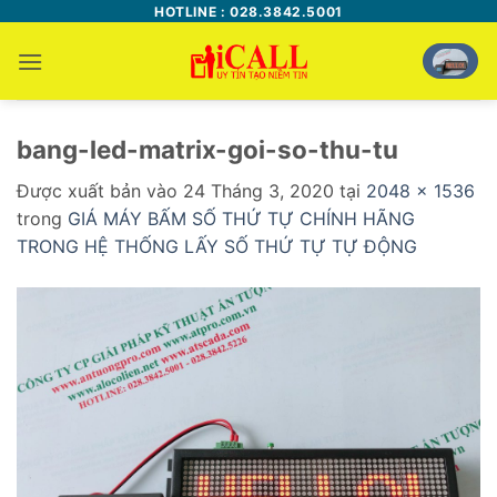
Bỏ
HOTLINE : 028.3842.5001
qua
nội
dung
bang-led-matrix-goi-so-thu-tu
Được xuất bản vào
24 Tháng 3, 2020
tại
2048 × 1536
trong
GIÁ MÁY BẤM SỐ THỨ TỰ CHÍNH HÃNG
TRONG HỆ THỐNG LẤY SỐ THỨ TỰ TỰ ĐỘNG