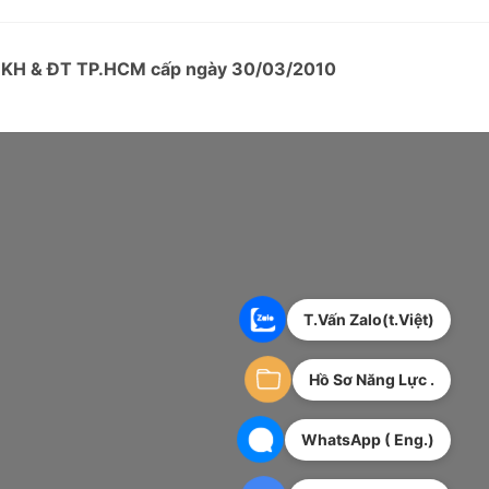
ở KH & ĐT TP.HCM cấp ngày 30/03/2010
T.Vấn Zalo(t.Việt)
Hồ Sơ Năng Lực .
WhatsApp ( Eng.)