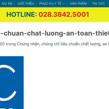
DỰ ÁN
GIỚI THIỆU
PHỤC VỤ Y TẾ
SẢN PHẨM
TIN TỨC
HOTLINE:
028.3842.5001
-chuan-chat-luong-an-toan-thie
400
trong
Chứng nhận, chứng chỉ tiêu chuẩn chất lượng, an 