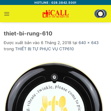
Bỏ
HOTLINE : 028.3842.5001
qua
nội
dung
thiet-bi-rung-610
Được xuất bản vào
6 Tháng 2, 2018
tại
640 × 643
trong
THIẾT BỊ TỰ PHỤC VỤ CTP610