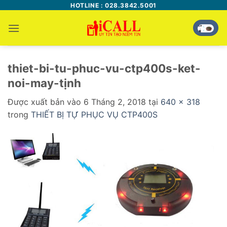
Bỏ
HOTLINE : 028.3842.5001
qua
nội
dung
thiet-bi-tu-phuc-vu-ctp400s-ket-
noi-may-tịnh
Được xuất bản vào
6 Tháng 2, 2018
tại
640 × 318
trong
THIẾT BỊ TỰ PHỤC VỤ CTP400S