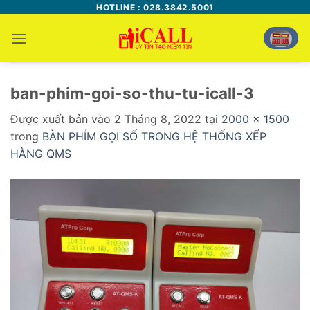
Bỏ
HOTLINE : 028.3842.5001
qua
nội
dung
ban-phim-goi-so-thu-tu-icall-3
Được xuất bản vào
2 Tháng 8, 2022
tại
2000 × 1500
trong
BÀN PHÍM GỌI SỐ TRONG HỆ THỐNG XẾP
HÀNG QMS