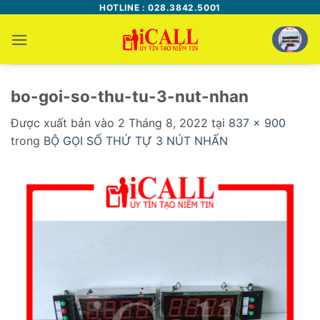
Bỏ
HOTLINE : 028.3842.5001
qua
nội
dung
bo-goi-so-thu-tu-3-nut-nhan
Được xuất bản vào
2 Tháng 8, 2022
tại
837 × 900
trong
BỘ GỌI SỐ THỨ TỰ 3 NÚT NHẤN