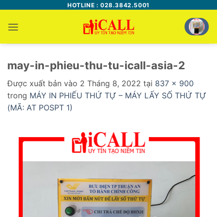
Bỏ
HOTLINE : 028.3842.5001
qua
nội
dung
may-in-phieu-thu-tu-icall-asia-2
Được xuất bản vào
2 Tháng 8, 2022
tại
837 × 900
trong
MÁY IN PHIẾU THỨ TỰ – MÁY LẤY SỐ THỨ TỰ
(MÃ: AT POSPT 1)