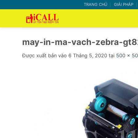
Bỏ
TRANG CHỦ
GIẢI PHÁP
qua
nội
dung
may-in-ma-vach-zebra-gt
Được xuất bản vào
6 Tháng 5, 2020
tại
500 × 5