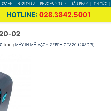
DỰ ÁN
GIỚI THIỆU
PHỤC VỤ Y TẾ
SẢN PHẨM
TIN TỨC
HOTLINE:
028.3842.5001
820-02
00
trong
MÁY IN MÃ VẠCH ZEBRA GT820 (203DPI)