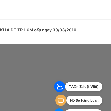
ở KH & ĐT TP.HCM cấp ngày 30/03/2010
T.Vấn Zalo(t.Việt)
Hồ Sơ Năng Lực .