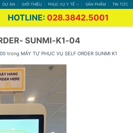
DỰ ÁN
GIỚI THIỆU
PHỤC VỤ Y TẾ
SẢN PHẨM
TIN TỨC
HOTLINE:
028.3842.5001
DER- SUNMI-K1-04
800
trong
MÁY TỰ PHỤC VỤ SELF ORDER SUNMI K1