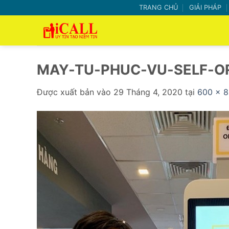
Bỏ
TRANG CHỦ
GIẢI PHÁP
qua
nội
dung
MAY-TU-PHUC-VU-SELF-OR
Được xuất bản vào
29 Tháng 4, 2020
tại
600 × 