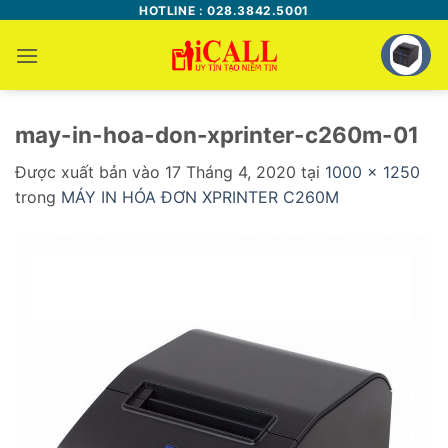
Bỏ
HOTLINE : 028.3842.5001
qua
nội
dung
may-in-hoa-don-xprinter-c260m-01
Được xuất bản vào
17 Tháng 4, 2020
tại
1000 × 1250
trong
MÁY IN HÓA ĐƠN XPRINTER C260M