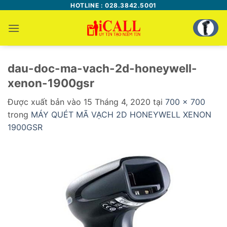
Bỏ
HOTLINE : 028.3842.5001
qua
nội
dung
dau-doc-ma-vach-2d-honeywell-
xenon-1900gsr
Được xuất bản vào
15 Tháng 4, 2020
tại
700 × 700
trong
MÁY QUÉT MÃ VẠCH 2D HONEYWELL XENON
1900GSR