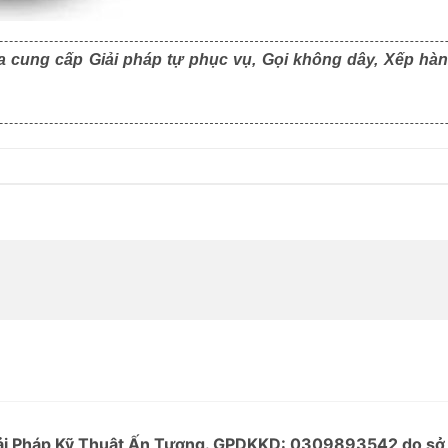
a cung cấp Giải pháp tự phục vụ, Gọi không dây, Xếp hàn
Giải Pháp Kỹ Thuật Ấn Tượng. GPDKKD: 0309893542 do s