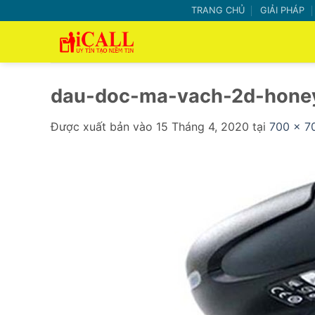
Bỏ
TRANG CHỦ
GIẢI PHÁP
qua
nội
dung
dau-doc-ma-vach-2d-hone
Được xuất bản vào
15 Tháng 4, 2020
tại
700 × 7