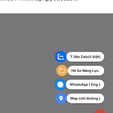
T.Vấn Zalo(t.Việt)
Hồ Sơ Năng Lực .
WhatsApp ( Eng.)
Map (chỉ đường.)