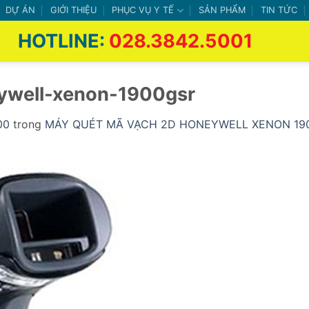
DỰ ÁN
GIỚI THIỆU
PHỤC VỤ Y TẾ
SẢN PHẨM
TIN TỨC
HOTLINE:
028.3842.5001
ywell-xenon-1900gsr
00
trong
MÁY QUÉT MÃ VẠCH 2D HONEYWELL XENON 19