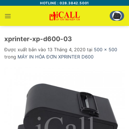
Bỏ
HOTLINE : 028.3842.5001
qua
nội
dung
xprinter-xp-d600-03
Được xuất bản vào
13 Tháng 4, 2020
tại
500 × 500
trong
MÁY IN HÓA ĐƠN XPRINTER D600