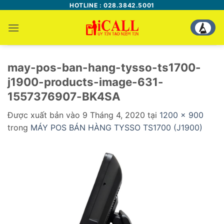
Bỏ
HOTLINE : 028.3842.5001
qua
nội
dung
may-pos-ban-hang-tysso-ts1700-
j1900-products-image-631-
1557376907-BK4SA
Được xuất bản vào
9 Tháng 4, 2020
tại
1200 × 900
trong
MÁY POS BÁN HÀNG TYSSO TS1700 (J1900)