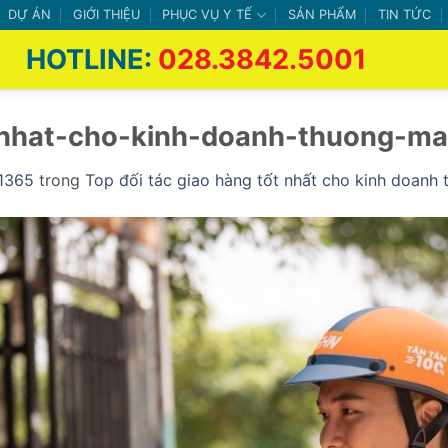
DỰ ÁN
GIỚI THIỆU
PHỤC VỤ Y TẾ
SẢN PHẨM
TIN TỨC
HOTLINE:
028.3842.5001
-nhat-cho-kinh-doanh-thuong-mai
1365
trong
Top đối tác giao hàng tốt nhất cho kinh doanh 