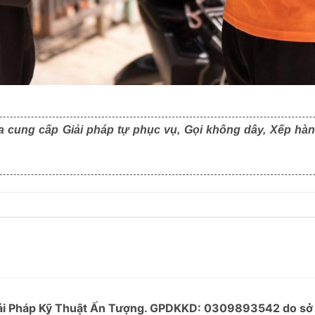
a cung cấp Giải pháp tự phục vụ, Gọi không dây, Xếp hàn
Giải Pháp Kỹ Thuật Ấn Tượng. GPDKKD: 0309893542 do s