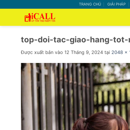
Bỏ
TRANG CHỦ
GIẢI PHÁP
qua
nội
dung
top-doi-tac-giao-hang-tot
Được xuất bản vào
12 Tháng 9, 2024
tại
2048 × 