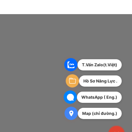
T.Vấn Zalo(t.Việt)
Hồ Sơ Năng Lực .
WhatsApp ( Eng.)
Map (chỉ đường.)