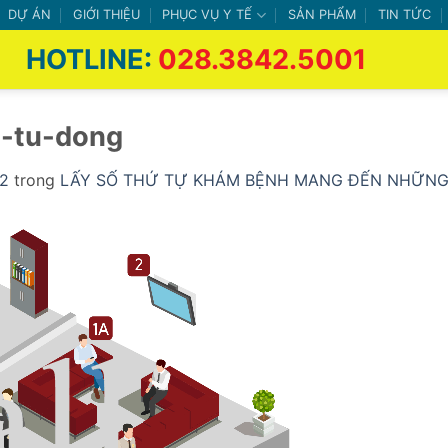
DỰ ÁN
GIỚI THIỆU
PHỤC VỤ Y TẾ
SẢN PHẨM
TIN TỨC
HOTLINE:
028.3842.5001
g-tu-dong
02
trong
LẤY SỐ THỨ TỰ KHÁM BỆNH MANG ĐẾN NHỮNG 