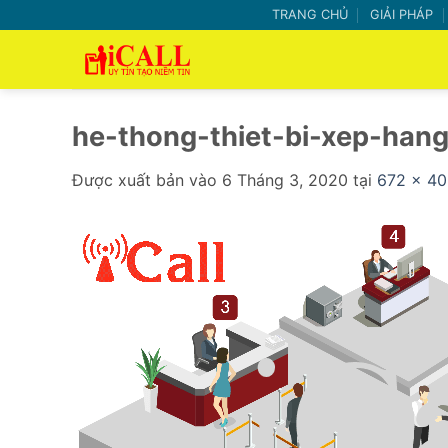
Bỏ
TRANG CHỦ
GIẢI PHÁP
qua
nội
dung
he-thong-thiet-bi-xep-han
Được xuất bản vào
6 Tháng 3, 2020
tại
672 × 4