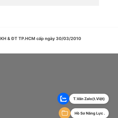
ở KH & ĐT TP.HCM cấp ngày 30/03/2010
T.Vấn Zalo(t.Việt)
Hồ Sơ Năng Lực .