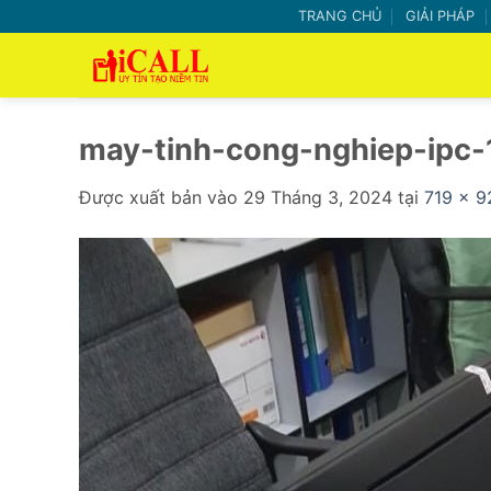
Bỏ
TRANG CHỦ
GIẢI PHÁP
qua
nội
dung
may-tinh-cong-nghiep-ipc-
Được xuất bản vào
29 Tháng 3, 2024
tại
719 × 9