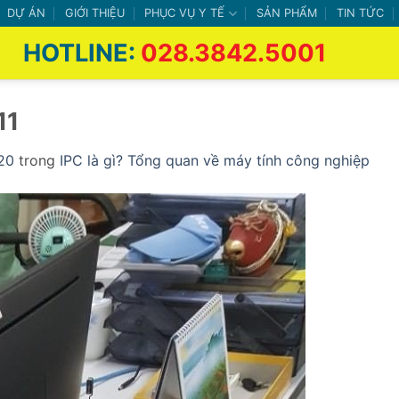
DỰ ÁN
GIỚI THIỆU
PHỤC VỤ Y TẾ
SẢN PHẨM
TIN TỨC
HOTLINE:
028.3842.5001
11
20
trong
IPC là gì? Tổng quan về máy tính công nghiệp