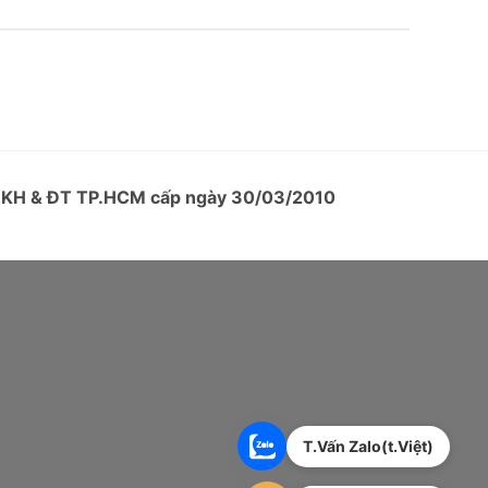
ở KH & ĐT TP.HCM cấp ngày 30/03/2010
T.Vấn Zalo(t.Việt)