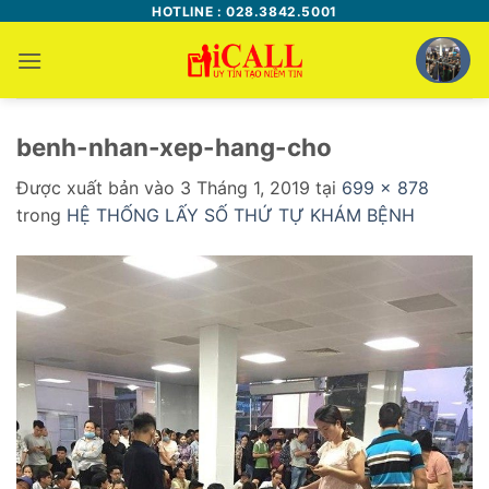
Bỏ
HOTLINE : 028.3842.5001
qua
nội
dung
benh-nhan-xep-hang-cho
Được xuất bản vào
3 Tháng 1, 2019
tại
699 × 878
trong
HỆ THỐNG LẤY SỐ THỨ TỰ KHÁM BỆNH