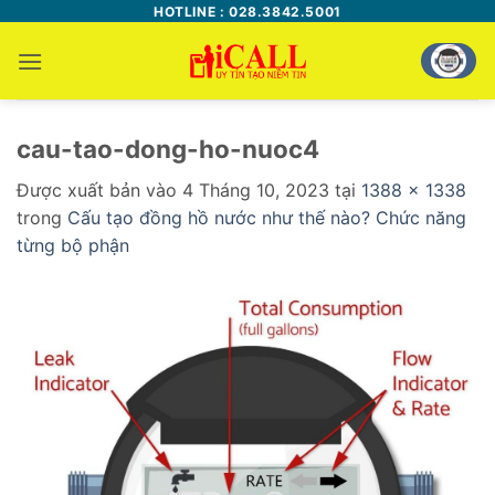
Bỏ
HOTLINE : 028.3842.5001
qua
nội
dung
cau-tao-dong-ho-nuoc4
Được xuất bản vào
4 Tháng 10, 2023
tại
1388 × 1338
trong
Cấu tạo đồng hồ nước như thế nào? Chức năng
từng bộ phận